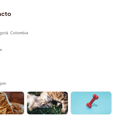
acto
ogotá · Colombia
m
 5pm