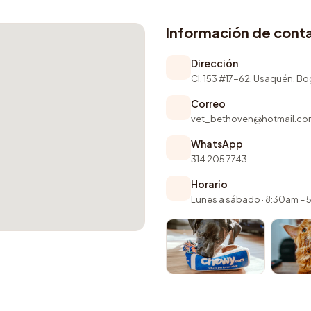
Información de cont
Dirección
Cl. 153 #17-62, Usaquén, B
Correo
vet_bethoven@hotmail.co
WhatsApp
314 205 7743
Horario
Lunes a sábado · 8:30am –