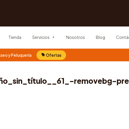
Tienda
Servicios
Nosotros
Blog
Contá
seo y Peluquería
Ofertas
ño_sin_título__61_-removebg-pr