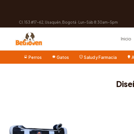
Cl. 153 #17-62, Usaquén, Bogotá · Lun–Sáb 8:30am–5pm
Inicio
Perros
Gatos
Salud y Farmacia
A
Dise