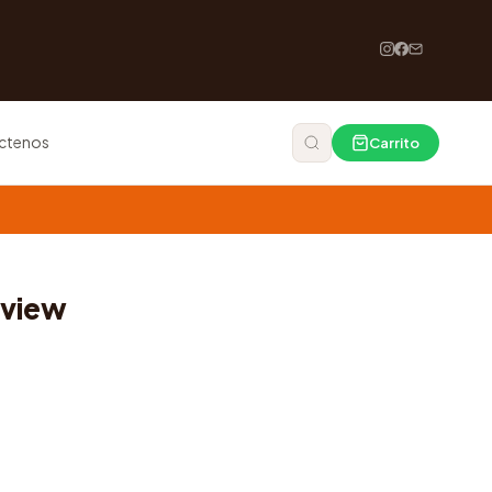
ctenos
Carrito
eview