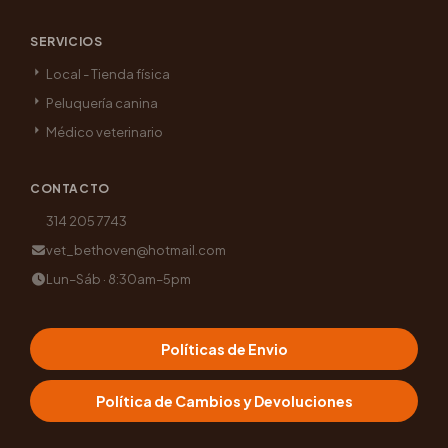
SERVICIOS
Local - Tienda física
Peluquería canina
Médico veterinario
CONTACTO
314 205 7743
vet_bethoven@hotmail.com
Lun–Sáb · 8:30am–5pm
Políticas de Envio
Política de Cambios y Devoluciones