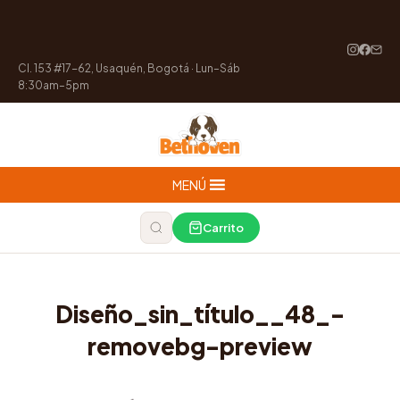
Cl. 153 #17-62, Usaquén, Bogotá · Lun–Sáb
8:30am–5pm
MENÚ
Carrito
Diseño_sin_título__48_-
removebg-preview