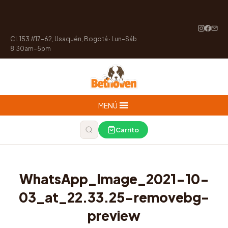
Cl. 153 #17-62, Usaquén, Bogotá · Lun–Sáb
8:30am–5pm
MENÚ
Carrito
WhatsApp_Image_2021-10-
03_at_22.33.25-removebg-
preview