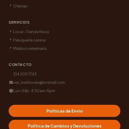
Ofertas
SERVICIOS
Local - Tienda física
Peluquería canina
Médico veterinario
CONTACTO
314 205 7743
vet_bethoven@hotmail.com
Lun–Sáb · 8:30am–5pm
Políticas de Envio
Política de Cambios y Devoluciones