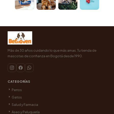
Más de 30 años cuidando lo que más amas. Tu tienda de
mascotas de confianza en Bogotá desde 1990.
CATEGORÍAS
Perros
Gatos
Salud y Farmacia
Aseo y Peluquería