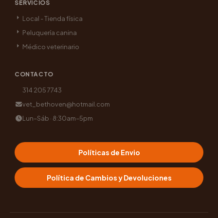
SERVICIOS
Local - Tienda física
Peluquería canina
Médico veterinario
CONTACTO
314 205 7743
vet_bethoven@hotmail.com
Lun–Sáb · 8:30am–5pm
Políticas de Envio
Política de Cambios y Devoluciones