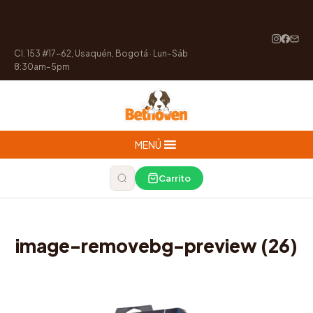
Cl. 153 #17-62, Usaquén, Bogotá · Lun–Sáb
8:30am–5pm
MENÚ
Carrito
image-removebg-preview (26)