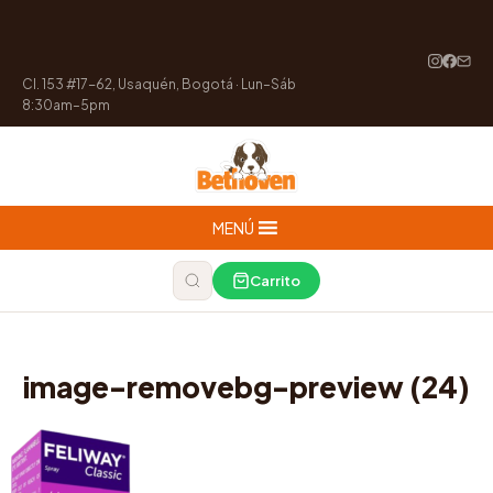
Cl. 153 #17-62, Usaquén, Bogotá · Lun–Sáb
8:30am–5pm
MENÚ
Carrito
image-removebg-preview (24)