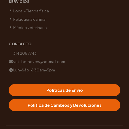
SERVICIOS
Local - Tienda física
Peluquería canina
Médico veterinario
CONTACTO
314 205 7743
vet_bethoven@hotmail.com
Lun–Sáb · 8:30am–5pm
Políticas de Envio
Política de Cambios y Devoluciones