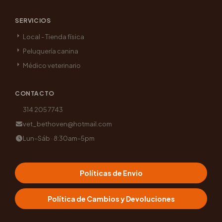
SERVICIOS
Local - Tienda física
Peluquería canina
Médico veterinario
CONTACTO
314 205 7743
vet_bethoven@hotmail.com
Lun–Sáb · 8:30am–5pm
Políticas de Envio
Política de Cambios y Devoluciones