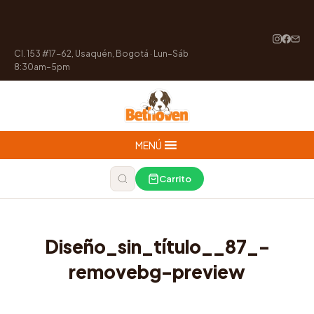
Cl. 153 #17-62, Usaquén, Bogotá · Lun–Sáb
8:30am–5pm
MENÚ
Carrito
Diseño_sin_título__87_-
removebg-preview