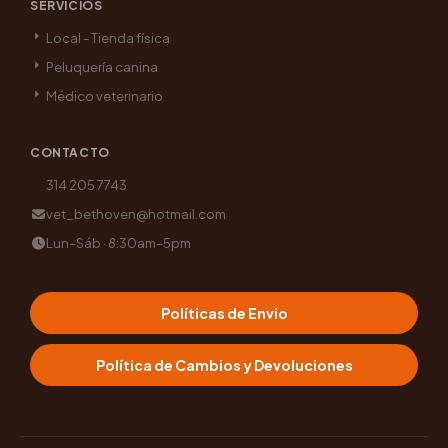
SERVICIOS
Local - Tienda física
Peluquería canina
Médico veterinario
CONTACTO
314 205 7743
vet_bethoven@hotmail.com
Lun–Sáb · 8:30am–5pm
Políticas de Envio
Política de Cambios y Devoluciones