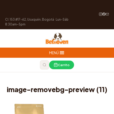
Cl. 153 #17-62, Usaquén, Bogotá · Lun–Sáb
8:30am–5pm
MENÚ
Carrito
image-removebg-preview (11)