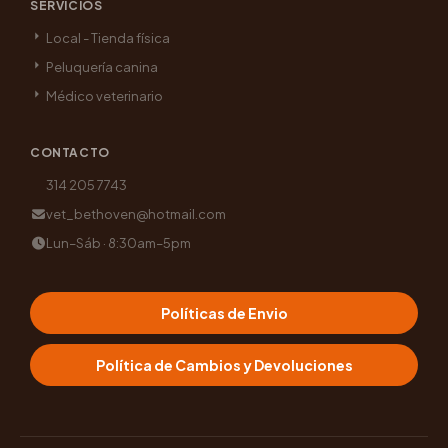
SERVICIOS
Local - Tienda física
Peluquería canina
Médico veterinario
CONTACTO
314 205 7743
vet_bethoven@hotmail.com
Lun–Sáb · 8:30am–5pm
Políticas de Envio
Política de Cambios y Devoluciones