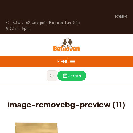
Cl. 153 #17-62, Usaquén, Bogotá · Lun–Sáb
8:30am–5pm
MENÚ
Carrito
image-removebg-preview (11)