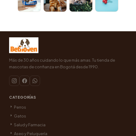
Más de 30 años cuidando lo que más amas. Tu tienda de
mascotas de confianza en Bogotá desde 1990.
CATEGORÍAS
Perros
Gatos
Salud y Farmacia
Aseo y Peluquería