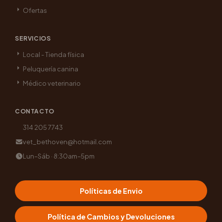
Ofertas
SERVICIOS
Local - Tienda física
Peluquería canina
Médico veterinario
CONTACTO
314 205 7743
vet_bethoven@hotmail.com
Lun–Sáb · 8:30am–5pm
Políticas de Envio
Política de Cambios y Devoluciones