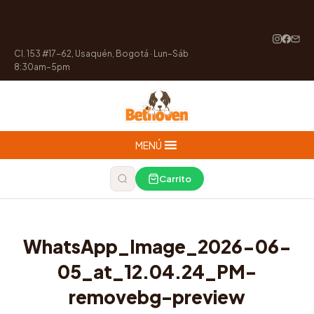
Cl. 153 #17-62, Usaquén, Bogotá · Lun–Sáb
8:30am–5pm
MENÚ
Carrito
WhatsApp_Image_2026-06-
05_at_12.04.24_PM-
removebg-preview