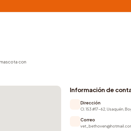
u mascota con
Información de cont
Dirección
Cl. 153 #17-62, Usaquén, B
Correo
vet_bethoven@hotmail.co