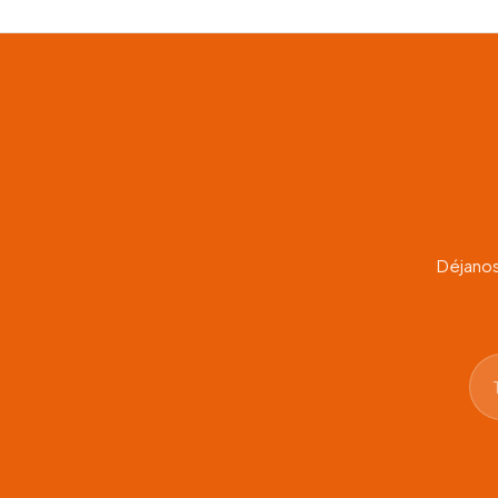
desde
$186.0
hasta
$580.0
Déjanos