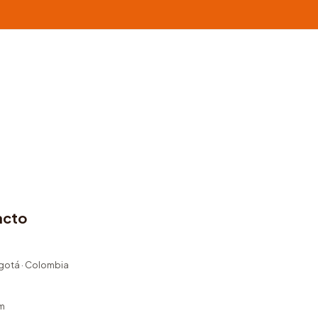
acto
ogotá · Colombia
m