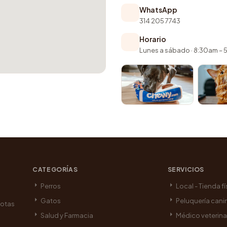
WhatsApp
314 205 7743
Horario
Lunes a sábado · 8:30am –
CATEGORÍAS
SERVICIOS
Perros
Local - Tienda fí
Gatos
Peluquería cani
cotas
Salud y Farmacia
Médico veterina