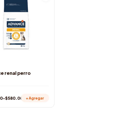
OS
e renal perro
00
-
$
580.000
+ Agregar
: