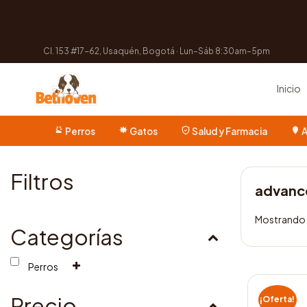
Cl. 153 #17-62, Usaquén, Bogotá · Lun–Sáb 8:30am–5pm
Inicio
Perros
Gatos
Salud y Farmacia
A
Filtros
advance
Mostrando e
Categorías
Perros
Este
producto
Precio
¡Oferta!