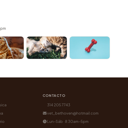
 5pm
CONTACTO
sica
314 205 7743
na
vet_bethoven@hotmail.com
rio
Lun–Sáb · 8:30am–5pm