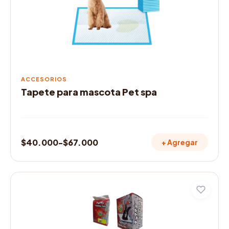
se
pueden
elegir
en
la
página
de
ACCESORIOS
producto
Tapete para mascota Pet spa
$
40.000
-
$
67.000
+ Agregar
Rango
de
precios:
Este
desde
producto
$40.000
tiene
múltiples
hasta
variantes.
$67.000