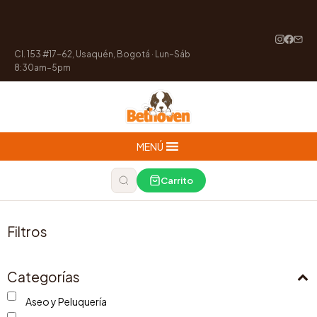
Cl. 153 #17-62, Usaquén, Bogotá · Lun–Sáb
8:30am–5pm
MENÚ
Carrito
Filtros
Categorías
Aseo y Peluquería