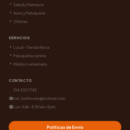
Salud y Farmacia
Aseo y Peluquería
Ofertas
SERVICIOS
Local - Tienda física
Peluquería canina
Médico veterinario
CONTACTO
314 205 7743
vet_bethoven@hotmail.com
Lun–Sáb · 8:30am–5pm
Políticas de Envio