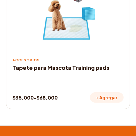
Las
opciones
se
pueden
elegir
en
la
página
de
ACCESORIOS
producto
Tapete para Mascota Training pads
$
35.000
-
$
68.000
+ Agregar
Rango
de
precios:
desde
$35.000