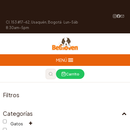
Cl. 153 #17-62, Usaquén, Bogotá · Lun–Sáb
8:30am–5pm
MENÚ
Carrito
Filtros
Categorías
Gatos