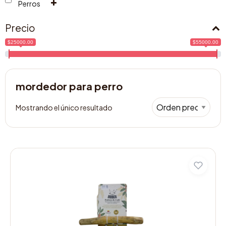
Perros
Precio
$25000.00
$55000.00
mordedor para perro
Mostrando el único resultado
Este
producto
tiene
múltiples
variantes.
Las
opciones