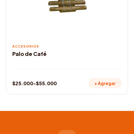
se
pueden
elegir
en
la
página
de
ACCESORIOS
producto
Palo de Café
$
25.000
-
$
55.000
+ Agregar
Rango
de
precios:
desde
$25.000
hasta
$55.000