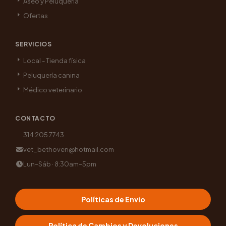
Aseo y Peluquería
Ofertas
SERVICIOS
Local - Tienda física
Peluquería canina
Médico veterinario
CONTACTO
314 205 7743
vet_bethoven@hotmail.com
Lun–Sáb · 8:30am–5pm
Políticas de Envio
Política de Cambios y Devoluciones