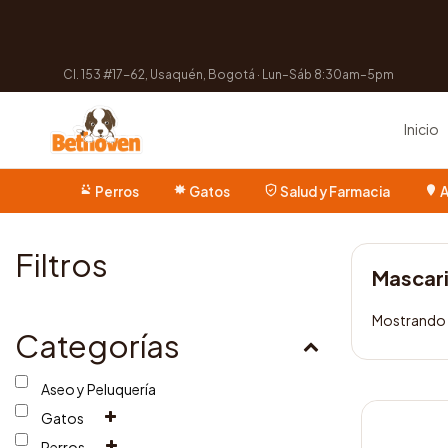
Cl. 153 #17-62, Usaquén, Bogotá · Lun–Sáb 8:30am–5pm
Inicio
Perros
Gatos
Salud y Farmacia
A
Filtros
Mascari
Mostrando e
Categorías
Aseo y Peluquería
Gatos
Perros