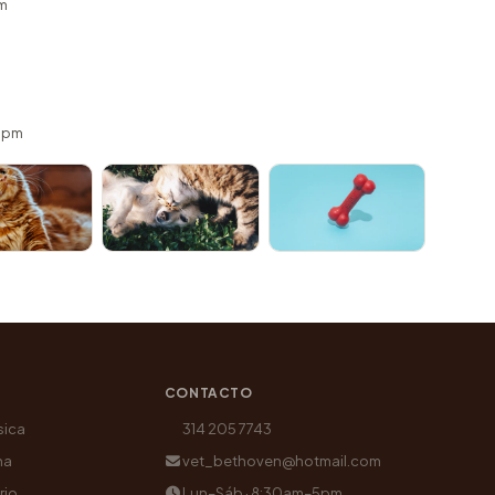
m
 5pm
CONTACTO
sica
314 205 7743
na
vet_bethoven@hotmail.com
rio
Lun–Sáb · 8:30am–5pm