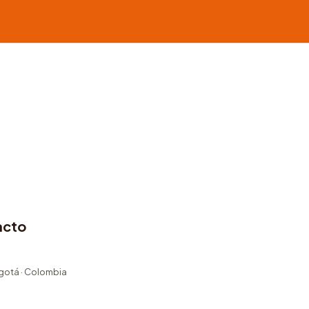
acto
ogotá · Colombia