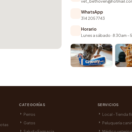
vet_bethoven@hotmail.co
WhatsApp
314 205 7743
Horario
Lunes a sábado · 8:30am –
CATEGORÍAS
SERVICIOS
Perros
Local - Tienda fí
Gatos
Peluquería cani
cotas
Salud y Farmacia
Médico veterina