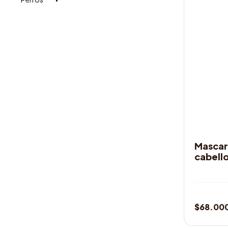
ASEO Y B
Mascar
cabell
$
68.00