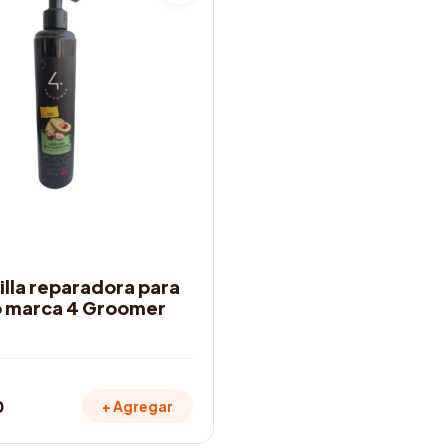
ELLEZA
illa reparadora para
o marca 4 Groomer
0
+ Agregar