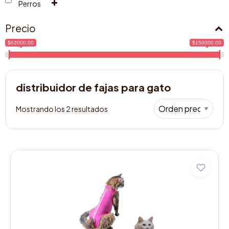
Perros
Precio
$62000.00
$150000.00
distribuidor de fajas para gato
Mostrando los 2 resultados
Este
producto
tiene
múltiples
variantes.
Las
opciones