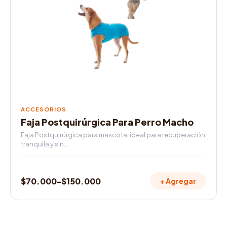
variantes.
$72.000
Las
opciones
se
pueden
elegir
en
la
página
de
ACCESORIOS
producto
Faja Postquirúrgica Para Perro Macho
Faja Postquirúrgica para mascota, ideal para recuperación
tranquila y sin…
$
70.000
-
$
150.000
+ Agregar
Rango
de
precios:
desde