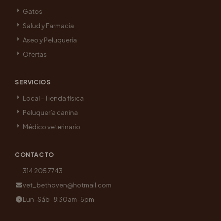
Gatos
Salud y Farmacia
Aseo y Peluquería
Ofertas
SERVICIOS
Local - Tienda física
Peluquería canina
Médico veterinario
CONTACTO
314 205 7743
vet_bethoven@hotmail.com
Lun–Sáb · 8:30am–5pm