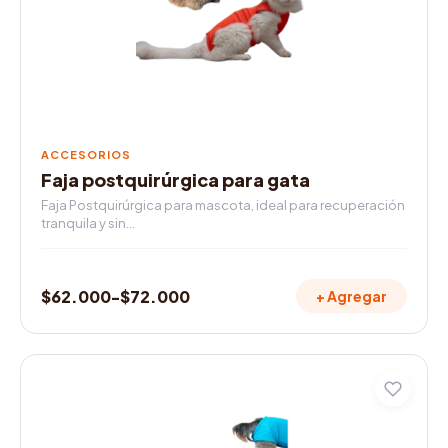
se
pueden
elegir
en
la
página
de
ACCESORIOS
producto
Faja postquirúrgica para gata
Faja Postquirúrgica para mascota, ideal para recuperación
tranquila y sin…
$
62.000
-
$
72.000
+ Agregar
Rango
de
precios:
Este
desde
producto
$62.000
tiene
múltiples
hasta