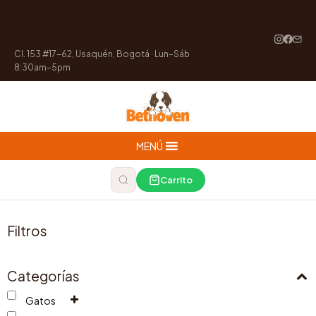
Cl. 153 #17-62, Usaquén, Bogotá · Lun–Sáb
8:30am–5pm
MENÚ
Carrito
Filtros
Categorías
Gatos