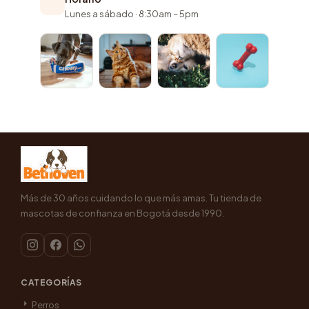
Lunes a sábado · 8:30am – 5pm
Más de 30 años cuidando lo que más amas. Tu tienda de
mascotas de confianza en Bogotá desde 1990.
CATEGORÍAS
Perros